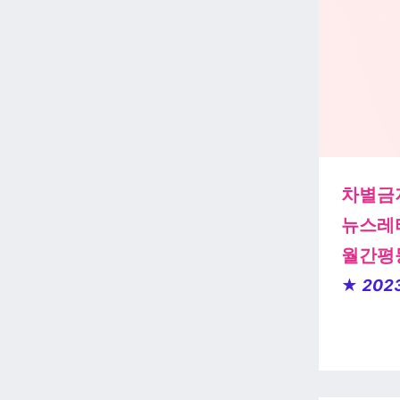
차별금
뉴스레
월간평등
★
202